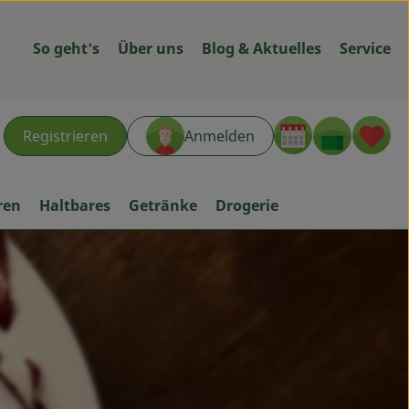
So geht's
Über uns
Blog & Aktuelles
Service
Warenk
L
Registrieren
Anmelden
hen
ren
Haltbares
Getränke
Drogerie