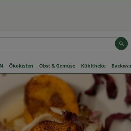
Suc
ON
Ökokisten
Obst & Gemüse
Kühltheke
Backwa