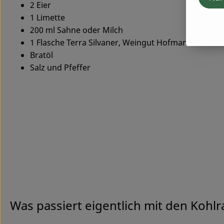
2 Eier
1 Limette
200 ml Sahne oder Milch
1 Flasche Terra Silvaner, Weingut Hofmann
Bratöl
Salz und Pfeffer
Was passiert eigentlich mit den Kohlr