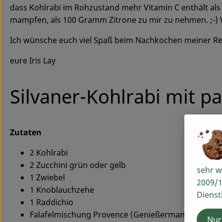
dass Kohlrabi im Rohzustand mehr Vitamin C enthält als 
mampfen, als 100 Gramm Zitrone zu mir zu nehmen. ;-) W
Ich wünsche euch viel Spaß beim Nachkochen meiner R
eure Iris Lay
Silvaner-Kohlrabi mit pa
Zutaten
2 Kohlrabi
2 Zucchini grün oder gelb
sehr w
1 Zwiebel
2009/1
1 Knoblauchzehe
Dienst
1 Raddichio
Falafelmischung Provence (Genießermanufactur)
Nur