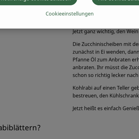
geben. Sahne/Milch zugeben,
Silvaner mit in die Soße ge
Cookieeinstellungen
Temperatur runter und langs
Jetzt ganz wichtig, den Wei
Die Zucchinischeiben mit de
zunächst in Ei wenden, dann 
Pfanne Öl zum Anbraten erhi
anbraten. Ihr müsst die Zuc
schon so richtig lecker na
Kohlrabi auf einen Teller ge
bestreuen, den Kühlschrank
Jetzt heißt es einfach Genie
abiblättern?