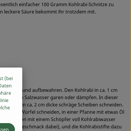
wesentlich einfacher 100 Gramm Kohlrabi-Schnitze zu
en leckere Säure bekommt ihr trotzdem mit.
st (bei
 Daten
bschneiden und aufbewahren. Den Kohlrabi in ca. 1 cm
phäre
ca. 7 min in Salzwasser garen oder dämpfen. In dieser
inie
schen und in ca. 2 cm dicke schräge Scheiben schneiden.
elche
n kleine Würfel schneiden, in einer Pfanne mit etwas Öl
raun werden mit einem Schöpfer voll Kohlrabiwasser
ch etwas Geschmack dabei), und die Kohlrabistifte dazu
ssen