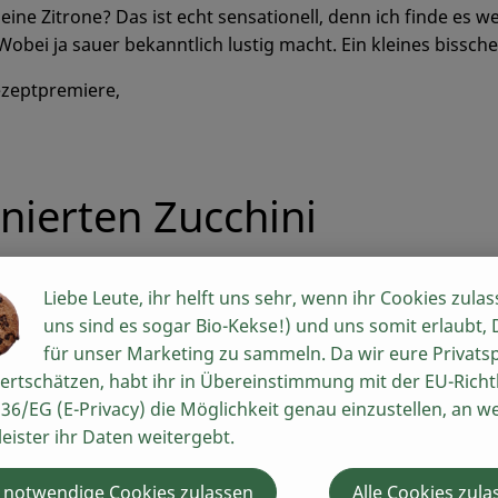
eine Zitrone? Das ist echt sensationell, denn ich finde es 
obei ja sauer bekanntlich lustig macht. Ein kleines bissch
ezeptpremiere,
nierten Zucchini
Zubereitung
Liebe Leute, ihr helft uns sehr, wenn ihr Cookies zulas
uns sind es sogar Bio-Kekse!) und uns somit erlaubt,
Kohlrabi schälen, Blätter a
für unser Marketing zu sammeln. Da wir eure Privats
breite Stifte schneiden und 
ertschätzen, habt ihr in Übereinstimmung mit der EU-Richtl
Zeit die Zucchini kurz abwa
36/EG (E-Privacy) die Möglichkeit genau einzustellen, an w
Zwiebel und Knoblauchzehe i
leister ihr Daten weitergebt.
anbraten. Wenn sie leicht b
ablöschen (hier habt ihr no
 notwendige Cookies zulassen
Alle Cookies zula