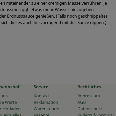
aten miteinander zu einer cremigen Masse verrühren. Je
Erdnussmus ggf. etwas mehr Wasser hinzugeben.
der Erdnusssauce genießen. (Falls noch geschnippeltes
t sich dieses auch hervorragend mit der Sauce dippen.)
mannshof
Service
Rechtliches
 uns
Kontakt
Impressum
re Werte
Reklamation
AGB
r Hofladen
Warenkunde
Datenschutz
& Aktuelles
Rezepte
Widerruf-Formular