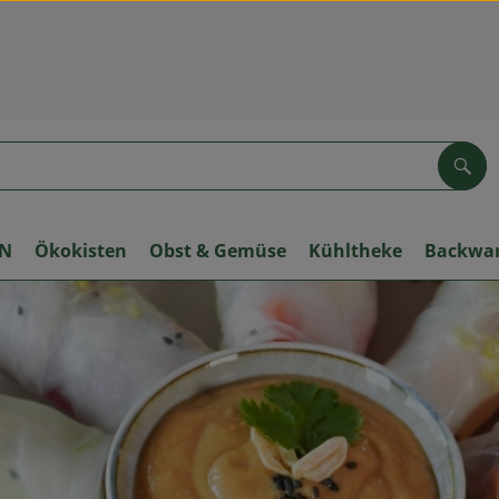
Suc
ON
Ökokisten
Obst & Gemüse
Kühltheke
Backwa