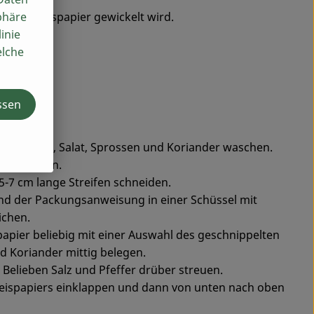
phäre
 die in Reispapier gewickelt wird.
inie
elche
ssen
ika, Gurke, Salat, Sprossen und Koriander waschen.
 entkernen.
5-7 cm lange Streifen schneiden.
nd der Packungsanweisung in einer Schüssel mit
chen.
apier beliebig mit einer Auswahl des geschnippelten
 Koriander mittig belegen.
Belieben Salz und Pfeffer drüber streuen.
 Reispapiers einklappen und dann von unten nach oben