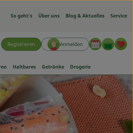
So geht's
Über uns
Blog & Aktuelles
Service
Warenk
L
Registrieren
Anmelden
hen
ren
Haltbares
Getränke
Drogerie