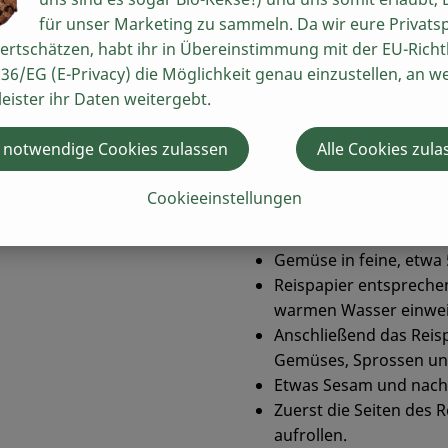
für unser Marketing zu sammeln. Da wir eure Privats
amesischen Küche. Sie bestehen aus einer frischen Füllung,
ertschätzen, habt ihr in Übereinstimmung mit der EU-Richtl
36/EG (E-Privacy) die Möglichkeit genau einzustellen, an w
usssauce
leister ihr Daten weitergebt.
 notwendige Cookies zulassen
Alle Cookies zula
Zubereitung
Cookieeinstellungen
Karotten schälen, Papr
Avocado halbieren und
Gemüse in feine, etwa 
Reispapier entspreche
warmen Wasser einwei
Anschließend das Reisp
Gemüses, Sprossen und
Etwas Sesam und nach 
Zuerst die Seiten des
aufrollen.