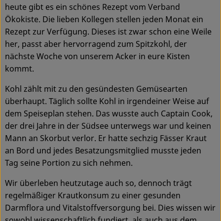
heute gibt es ein schönes Rezept vom Verband
Ökokisten
Ökokiste. Die lieben Kollegen stellen jeden Monat ein
Obst & Gemüse
Rezept zur Verfügung. Dieses ist zwar schon eine Weile
her, passt aber hervorragend zum Spitzkohl, der
Kühltheke
nächste Woche von unserem Acker in eure Kisten
kommt.
Backwaren
Kohl zählt mit zu den gesündesten Gemüsearten
Haltbares
überhaupt. Täglich sollte Kohl in irgendeiner Weise auf
dem Speiseplan stehen. Das wusste auch Captain Cook,
Getränke
der drei Jahre in der Südsee unterwegs war und keinen
Mann an Skorbut verlor. Er hatte sechzig Fässer Kraut
Drogerie
an Bord und jedes Besatzungsmitglied musste jeden
Tag seine Portion zu sich nehmen.
So geht's
Wir überleben heutzutage auch so, dennoch trägt
regelmäßiger Krautkonsum zu einer gesunden
Über uns
Darmflora und Vitalstoffversorgung bei. Dies wissen wir
Blog & Aktuelles
sowohl wissenschaftlich fundiert, als auch aus dem