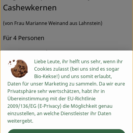
Cashewkernen
(von Frau Marianne Weinand aus Lahnstein)
Für 4 Personen
1 Stange Lauch
1 Spitzkohl
Liebe Leute, ihr helft uns sehr, wenn ihr
2 große Möhren
Cookies zulasst (bei uns sind es sogar
3 TL Currypulver
Bio-Kekse!) und uns somit erlaubt,
3 Knoblauch-Zehen, klein gehackt
Daten für unser Marketing zu sammeln. Da wir eure
1 Stück Ingwer, ca. 3 cm geschält und klein
Privatsphäre sehr wertschätzen, habt ihr in
gehackt
Übereinstimmung mit der EU-Richtlinie
1 Stange Zitronengras, in feine Ringe geschnitten
2009/136/EG (E-Privacy) die Möglichkeit genau
(alternativ Zitronen- und Limettenabrieb)
einzustellen, an welche Dienstleister ihr Daten
wenig Chilipaste Classic hot
weitergebt.
300 ml Gemüsebrühe