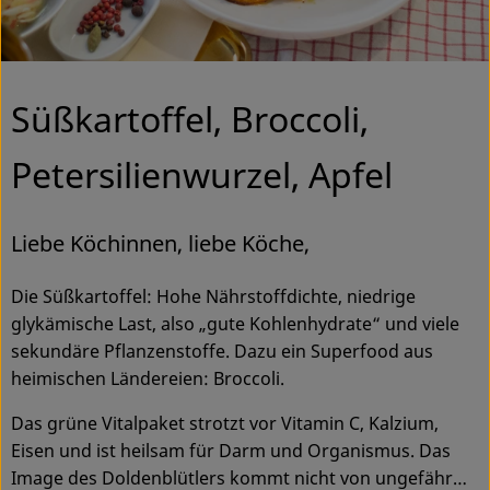
Ökokisten
Obst & Gemüse
Süßkartoffel, Broccoli,
Kühltheke
Backwaren
Petersilienwurzel, Apfel
Haltbares
Liebe Köchinnen, liebe Köche,
Getränke
Die Süßkartoffel: Hohe Nährstoffdichte, niedrige
Drogerie
glykämische Last, also „gute Kohlenhydrate“ und viele
sekundäre Pflanzenstoffe. Dazu ein Superfood aus
heimischen Ländereien: Broccoli.
So geht's
Das grüne Vitalpaket strotzt vor Vitamin C, Kalzium,
Über uns
Eisen und ist heilsam für Darm und Organismus. Das
Image des Doldenblütlers kommt nicht von ungefähr…
Blog & Aktuelles