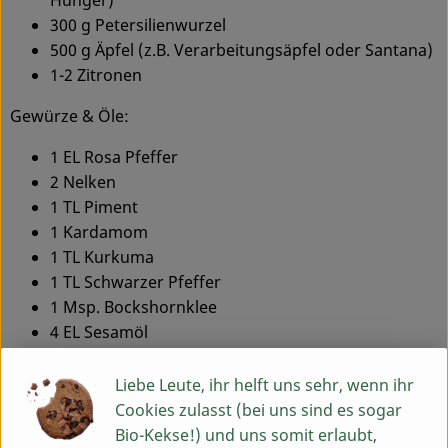
300 g Petersilienwurzel
500 g Äpfel (z.B. Verarbeitungsäpfel oder Santana)
1-2 Zitronen
Gewürze & Öle:
1 EL Rosa Pfeffer
2 Nelken
1 TL Piment
1 Kardamom
1 TL Kurkuma
1 TL Schwarzer Pfeffer
1 Msp. Bockshornklee
4 EL Sesamöl
2 EL Sonnenblumenöl
Salz
Liebe Leute, ihr helft uns sehr, wenn ihr
Cookies zulasst (bei uns sind es sogar
Bio-Kekse!) und uns somit erlaubt,
Gemüse: