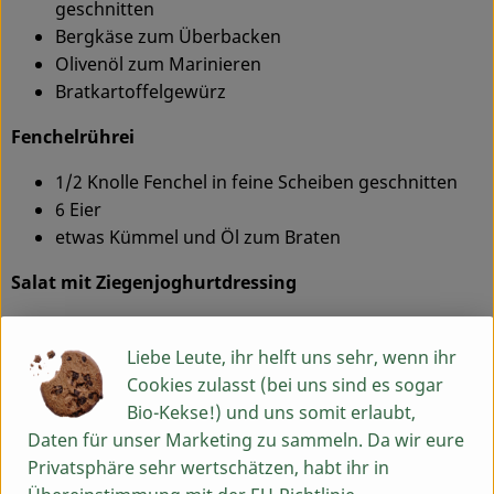
geschnitten
Bergkäse zum Überbacken
Olivenöl zum Marinieren
Bratkartoffelgewürz
Fenchelrührei
1/2 Knolle Fenchel in feine Scheiben geschnitten
6 Eier
etwas Kümmel und Öl zum Braten
Salat mit Ziegenjoghurtdressing
1/2 Kopf Salat, gewaschen und gezupft
1 Becher Ziegenkäsejoghurt
Liebe Leute, ihr helft uns sehr, wenn ihr
2 EL Olivenöl
Cookies zulasst (bei uns sind es sogar
1 EL weißer Balsamico
Bio-Kekse!) und uns somit erlaubt,
Salz, Pfeffer
Daten für unser Marketing zu sammeln. Da wir eure
Privatsphäre sehr wertschätzen, habt ihr in