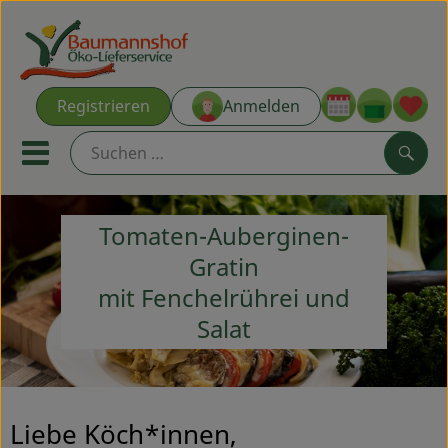
Warenk
Registrieren
Anmelden
Link
Mobiles Menu öffnen oder s
Such
Tomaten-Auberginen-
Ökokisten
Gratin
Kochkisten
mit Fenchelrührei und
Salat
NEU & ANGEBOT
THEMENWELTEN
AUS DER REGION
Liebe Köch*innen,