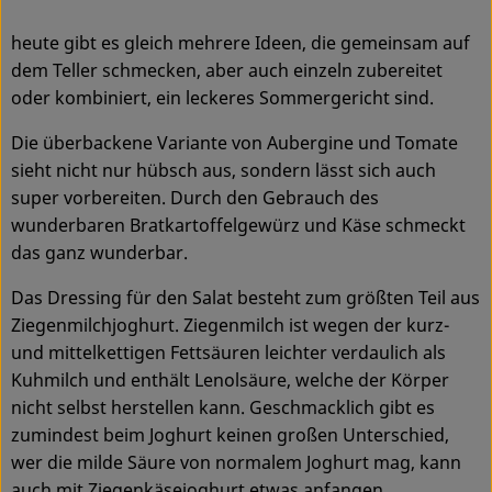
Ökokisten
heute gibt es gleich mehrere Ideen, die gemeinsam auf
Obst & Gemüse
dem Teller schmecken, aber auch einzeln zubereitet
oder kombiniert, ein leckeres Sommergericht sind.
Kühltheke
Die überbackene Variante von Aubergine und Tomate
Backwaren
sieht nicht nur hübsch aus, sondern lässt sich auch
super vorbereiten. Durch den Gebrauch des
Haltbares
wunderbaren Bratkartoffelgewürz und Käse schmeckt
das ganz wunderbar.
Getränke
Das Dressing für den Salat besteht zum größten Teil aus
Drogerie
Ziegenmilchjoghurt. Ziegenmilch ist wegen der kurz-
und mittelkettigen Fettsäuren leichter verdaulich als
Kuhmilch und enthält Lenolsäure, welche der Körper
So geht's
nicht selbst herstellen kann. Geschmacklich gibt es
zumindest beim Joghurt keinen großen Unterschied,
Über uns
wer die milde Säure von normalem Joghurt mag, kann
Blog & Aktuelles
auch mit Ziegenkäsejoghurt etwas anfangen.