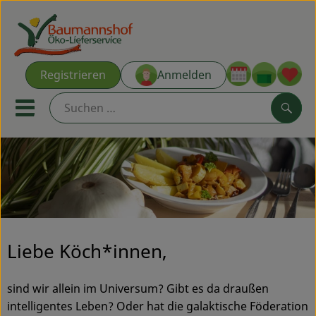
Warenk
Registrieren
Anmelden
Link
Mobiles Menu öffnen oder s
Such
Ökokisten
Kochkisten
NEU & ANGEBOT
Liebe Köch*innen,
THEMENWELTEN
sind wir allein im Universum? Gibt es da draußen
AUS DER REGION
intelligentes Leben? Oder hat die galaktische Föderation