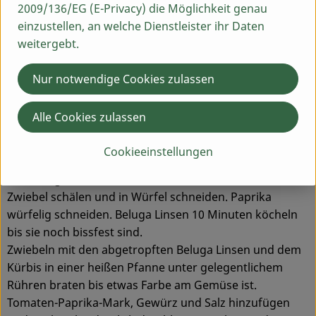
2 EL Tomaten-Paprika-Mark
2009/136/EG (E-Privacy) die Möglichkeit genau
200 ml Gemüsebrühe
einzustellen, an welche Dienstleister ihr Daten
200 ml Sahne
weitergebt.
1 TL Harissa Gewürz (oder Ras el Hanout, Curry
oder sonstige leckere Gewürzmischung)
Nur notwendige Cookies zulassen
Salz, Öl zum Braten
Alle Cookies zulassen
Zubereitung
Cookieeinstellungen
Zuerst den Kürbis waschen, dann halbieren, vierteln und
das Kerngehäuse rausholen. In Würfel schneiden.
Zwiebel schälen und in Würfel schneiden. Paprika
würfelig schneiden. Beluga Linsen 10 Minuten köcheln
bis sie noch bissfest sind.
Zwiebeln mit den abgetropften Beluga Linsen und dem
Kürbis in einer heißen Pfanne unter gelegentlichem
Rühren braten bis etwas Farbe am Gemüse ist.
Tomaten-Paprika-Mark, Gewürz und Salz hinzufügen