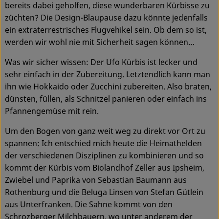
bereits dabei geholfen, diese wunderbaren Kürbisse zu
Ökokisten
züchten? Die Design-Blaupause dazu könnte jedenfalls
Obst & Gemüse
ein extraterrestrisches Flugvehikel sein. Ob dem so ist,
werden wir wohl nie mit Sicherheit sagen können…
Kühltheke
Was wir sicher wissen: Der Ufo Kürbis ist lecker und
Backwaren
sehr einfach in der Zubereitung. Letztendlich kann man
ihn wie Hokkaido oder Zucchini zubereiten. Also braten,
Haltbares
dünsten, füllen, als Schnitzel panieren oder einfach ins
Pfannengemüse mit rein.
Getränke
Um den Bogen von ganz weit weg zu direkt vor Ort zu
Drogerie
spannen: Ich entschied mich heute die Heimathelden
der verschiedenen Disziplinen zu kombinieren und so
kommt der Kürbis vom Biolandhof Zeller aus Ipsheim,
So geht's
Zwiebel und Paprika von Sebastian Baumann aus
Rothenburg und die Beluga Linsen von Stefan Gütlein
Über uns
aus Unterfranken. Die Sahne kommt von den
Blog & Aktuelles
Schrozberger Milchbauern, wo unter anderem der