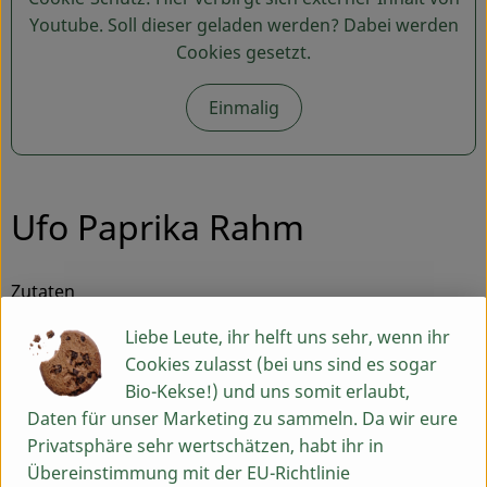
Youtube
. Soll dieser geladen werden? Dabei werden
Cookies gesetzt.
Einmalig
Ufo Paprika Rahm
Zutaten
Für ca. 6 Portionen
Liebe Leute, ihr helft uns sehr, wenn ihr
Cookies zulasst (bei uns sind es sogar
1 Ufo Kürbis
Bio-Kekse!) und uns somit erlaubt,
2-3 Zwiebeln
Daten für unser Marketing zu sammeln. Da wir eure
2-3 Paprika
Privatsphäre sehr wertschätzen, habt ihr in
100 g Beluga Linsen
Übereinstimmung mit der EU-Richtlinie