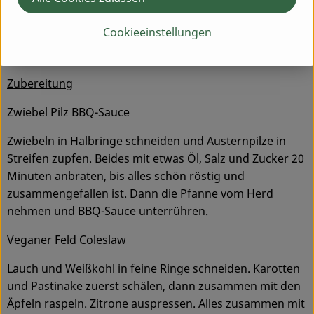
Witz, da braucht man fast keines selber machen ;))
Kofu (Tofu aus Kichererbsen) in Würfel
Cookieeinstellungen
geschnitten und angebraten als Salattopping
Zubereitung
Zwiebel Pilz BBQ-Sauce
Zwiebeln in Halbringe schneiden und Austernpilze in
Streifen zupfen. Beides mit etwas Öl, Salz und Zucker 20
Minuten anbraten, bis alles schön röstig und
zusammengefallen ist. Dann die Pfanne vom Herd
nehmen und BBQ-Sauce unterrühren.
Veganer Feld Coleslaw
Lauch und Weißkohl in feine Ringe schneiden. Karotten
und Pastinake zuerst schälen, dann zusammen mit den
Äpfeln raspeln. Zitrone auspressen. Alles zusammen mit