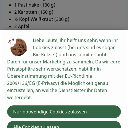
1 Pastinake (100 g)
2 Karotten (150 g)
½ Kopf Weißkraut (300 g)
2 Äpfel
1 Zitrone
Liebe Leute, ihr helft uns sehr, wenn ihr
1 Schnapsglas weißer Balsamico
Cookies zulasst (bei uns sind es sogar
1 Glas vegane Mayo (250 g)
Bio-Kekse!) und uns somit erlaubt,
Salz, Pfeffer, Zucker, Dill
Daten für unser Marketing zu sammeln. Da wir eure
Evtl. Gurkenwasser
Privatsphäre sehr wertschätzen, habt ihr in
Patty
Übereinstimmung mit der EU-Richtlinie
2009/136/EG (E-Privacy) die Möglichkeit genau
Red Lentil BBQ-Style Burger von Bunte Burger
einzustellen, an welche Dienstleister ihr Daten
Red Bean Umami-Style Burger von Bunte Burger
weitergebt.
Salat
Nur notwendige Cookies zulassen
Blattsalat
Emils Sylter Dressing mit Aceto Balsamico (Ohne
Alle Cookies zulassen