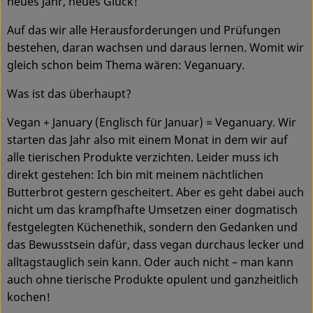
neues Jahr, neues Glück!
Ökokisten
Auf das wir alle Herausforderungen und Prüfungen
Obst & Gemüse
bestehen, daran wachsen und daraus lernen. Womit wir
gleich schon beim Thema wären: Veganuary.
Kühltheke
Was ist das überhaupt?
Backwaren
Vegan + January (Englisch für Januar) = Veganuary. Wir
Haltbares
starten das Jahr also mit einem Monat in dem wir auf
alle tierischen Produkte verzichten. Leider muss ich
Getränke
direkt gestehen: Ich bin mit meinem nächtlichen
Butterbrot gestern gescheitert. Aber es geht dabei auch
Drogerie
nicht um das krampfhafte Umsetzen einer dogmatisch
festgelegten Küchenethik, sondern den Gedanken und
das Bewusstsein dafür, dass vegan durchaus lecker und
So geht's
alltagstauglich sein kann. Oder auch nicht – man kann
Über uns
auch ohne tierische Produkte opulent und ganzheitlich
kochen!
Blog & Aktuelles