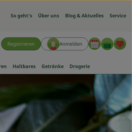
So geht's
Über uns
Blog & Aktuelles
Service
Warenk
L
Registrieren
Anmelden
hen
ren
Haltbares
Getränke
Drogerie