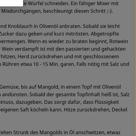
0,5 cm große Würfel schneiden. Ein fähiger Mixer mit
 Mixdurchgängen, beschleunigt diesen Schritt ;-).
nd Knoblauch in Olivenöl anbraten. Sobald sie leicht
ucker dazu geben und kurz mitrösten. Abgetropfte
vermengen. Wenn es wieder zu braten beginnt, Rotwein
 Wein verdampft ist mit den passierten und gehackten
rhitzen, Herd zurückdrehen und mit geschlossenem
Rühren etwa 10 - 15 Min. garen. Falls nötig mit Salz und
Gemüse, bis auf Mangold, in einem Topf mit Olivenöl
ndünsten. Sobald der gesamte Topfinhalt heiß ist, Salz
nuss, dazugeben. Das sorgt dafür, dass Flüssigkeit
eigenen Saft köcheln kann. Hitze zurückdrehen, Deckel
lten Strunk des Mangolds in Öl anschwitzen, etwas