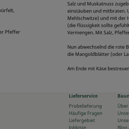
Salz und Muskatnuss zugebe
ürfelt,
einstäuben und mitbraten. 
Mehlschwitze) und mit der H
(die Flüssigkeit sollte gefü
r Pfeffer
Vermengen. Mit Salz, Pfeff
Nun abwechselnd die rote B
die Mangoldblätter (oder La
Am Ende mit Käse bestreuen
Lieferservice
Bau
Probelieferung
Über
Häufige Fragen
Unse
Liefergebiet
Unse
Jobkiste
Blog 