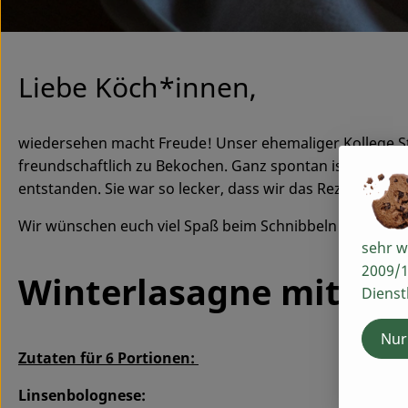
Liebe Köch*innen,
wiedersehen macht Freude! Unser ehemaliger Kollege St
freundschaftlich zu Bekochen. Ganz spontan ist beim B
entstanden. Sie war so lecker, dass wir das Rezept selbs
Wir wünschen euch viel Spaß beim Schnibbeln und Nac
sehr w
2009/1
Winterlasagne mit Wu
Dienst
Nur
Zutaten für 6 Portionen:
Linsenbolognese: