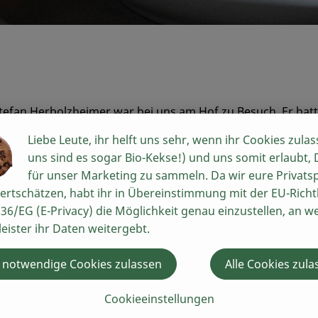
efan Herbolzheimer war bei uns am Hof zu Besuch. Er hat
ummel durch die Packhalle und den Hofladen die Idee nac
Liebe Leute, ihr helft uns sehr, wenn ihr Cookies zulas
tverständlich mit euch Teilen möchten.
uns sind es sogar Bio-Kekse!) und uns somit erlaubt,
für unser Marketing zu sammeln. Da wir eure Privats
hkochen!
ertschätzen, habt ihr in Übereinstimmung mit der EU-Richtl
36/EG (E-Privacy) die Möglichkeit genau einzustellen, an w
rzelwerk und Mangold
leister ihr Daten weitergebt.
 notwendige Cookies zulassen
Alle Cookies zula
Zubereitung:
Cookieeinstellungen
Zuerst die roten Linsen meh