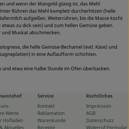
n und wenn der Mangold glasig ist, das Mehl
Unter Rühren das Mehl komplett durcherhitzen (helle
afermilch aufgießen. Weiterrühren, bis die Masse kocht
hlt etwas zu dick sein) und zum hellen Gemüse geben.
er und Muskat abschmecken.
olognese, die helle Gemüse-Bechamel (evtl. Käse) und
sagneplatten) in eine Auflaufform schichten.
 und etwa eine halbe Stunde im Ofen überbacken.
mannshof
Service
Rechtliches
 uns
Kontakt
Impressum
re Werte
Reklamation
AGB
r Hofladen
Warenkunde
Datenschutz
& Aktuelles
Rezepte
Widerruf-Formular