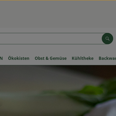
Suc
ON
Ökokisten
Obst & Gemüse
Kühltheke
Backwa