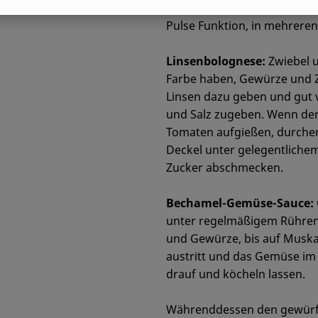
Alles Gemüse in etwa 0,5 x 
Pulse Funktion, in mehreren
Linsenbolognese:
Zwiebel u
Farbe haben, Gewürze und Z
Linsen dazu geben und gut 
und Salz zugeben. Wenn der
Tomaten aufgießen, durche
Deckel unter gelegentlichem 
Zucker abschmecken.
Bechamel-Gemüse-Sauce:
unter regelmäßigem Rühren a
und Gewürze, bis auf Muskat
austritt und das Gemüse im 
drauf und köcheln lassen.
Währenddessen den gewürfe