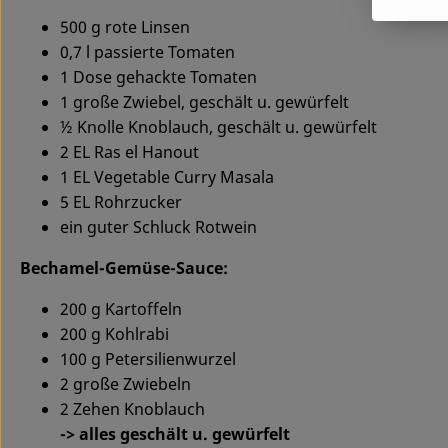
500 g rote Linsen
0,7 l passierte Tomaten
1 Dose gehackte Tomaten
1 große Zwiebel, geschält u. gewürfelt
½ Knolle Knoblauch, geschält u. gewürfelt
2 EL Ras el Hanout
1 EL Vegetable Curry Masala
5 EL Rohrzucker
ein guter Schluck Rotwein
Bechamel-Gemüse-Sauce:
200 g Kartoffeln
200 g Kohlrabi
100 g Petersilienwurzel
2 große Zwiebeln
2 Zehen Knoblauch
-> alles geschält u. gewürfelt