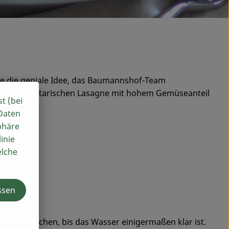
te die geniale Idee, das Baumannshof-Team
h einer vegetarischen Lasagne mit hohem Gemüseanteil
st (bei
 Daten
phäre
inie
elche
ssen
rmals waschen, bis das Wasser einigermaßen klar ist.