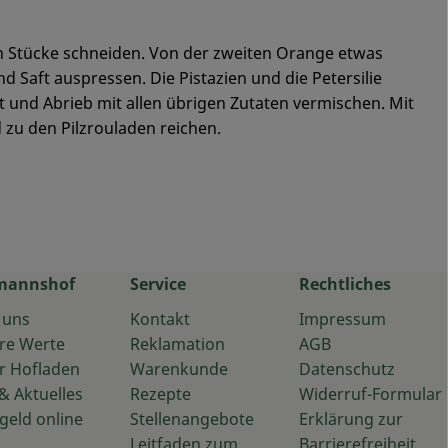
in Stücke schneiden. Von der zweiten Orange etwas
d Saft auspressen. Die Pistazien und die Petersilie
 und Abrieb mit allen übrigen Zutaten vermischen. Mit
 zu den Pilzrouladen reichen.
mannshof
Service
Rechtliches
 uns
Kontakt
Impressum
re Werte
Reklamation
AGB
r Hofladen
Warenkunde
Datenschutz
& Aktuelles
Rezepte
Widerruf-Formular
geld online
Stellenangebote
Erklärung zur
Leitfaden zum
Barrierefreiheit