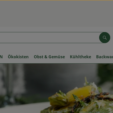
Suc
ON
Ökokisten
Obst & Gemüse
Kühltheke
Backwa