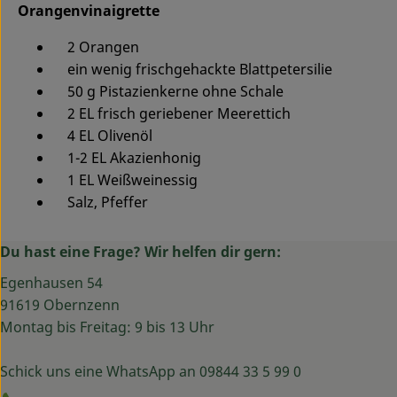
Orangenvinaigrette
2 Orangen
ein wenig frischgehackte Blattpetersilie
50 g Pistazienkerne ohne Schale
2 EL frisch geriebener Meerettich
4 EL Olivenöl
1-2 EL Akazienhonig
1 EL Weißweinessig
Salz, Pfeffer
Du hast eine Frage? Wir helfen dir gern:
Egenhausen 54
91619 Obernzenn
Montag bis Freitag: 9 bis 13 Uhr
Schick uns eine WhatsApp an 09844 33 5 99 0