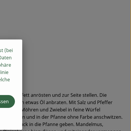
st (bei
 Daten
phäre
inie
elche
nne ohne Fett anrösten und zur Seite stellen. Die
ssen
iden und in etwas Öl anbraten. Mit Salz und Pfeffer
nehmen. Möhren und Zwiebel in feine Würfel
ne Scheiben und in der Pfanne ohne Farbe anschwitzen.
hacken, zurück in die Pfanne geben. Mandelmus,