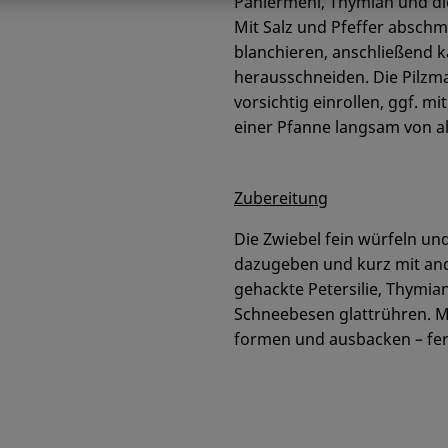
Paniermehl, Thymian und di
Mit Salz und Pfeffer abschm
blanchieren, anschließend 
herausschneiden. Die Pilzma
vorsichtig einrollen, ggf.
einer Pfanne langsam von al
Zubereitung
Die Zwiebel fein würfeln un
dazugeben und kurz mit and
gehackte Petersilie, Thymia
Schneebesen glattrühren. Mi
formen und ausbacken – fer