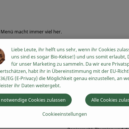
e Menü macht immer viel her.
Liebe Leute, ihr helft uns sehr, wenn ihr Cookies zulas
uns sind es sogar Bio-Kekse!) und uns somit erlaubt,
 mit Orangen-Vinaigrette
für unser Marketing zu sammeln. Da wir eure Privats
ertschätzen, habt ihr in Übereinstimmung mit der EU-Richtl
36/EG (E-Privacy) die Möglichkeit genau einzustellen, an w
Zubereitung
leister ihr Daten weitergebt.
Die Pinienkerne in einer Pfa
 notwendige Cookies zulassen
Alle Cookies zula
Kräuterseitlinge grob schne
würzen und aus der Pfanne 
Cookieeinstellungen
schneiden, Knoblauch in fei
Inzwischen die Pilze klein 