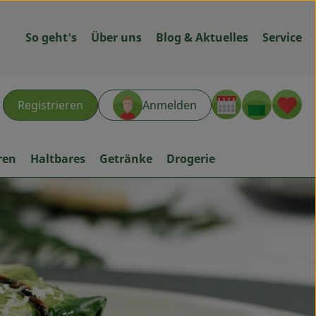
So geht's
Über uns
Blog & Aktuelles
Service
Warenk
L
Registrieren
Anmelden
hen
ren
Haltbares
Getränke
Drogerie