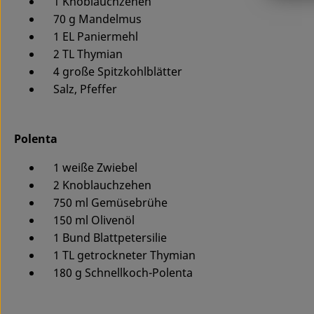
1 Knoblauchzehen
70 g Mandelmus
1 EL Paniermehl
2 TL Thymian
4 große Spitzkohlblätter
Salz, Pfeffer
Polenta
1 weiße Zwiebel
2 Knoblauchzehen
750 ml Gemüsebrühe
150 ml Olivenöl
1 Bund Blattpetersilie
1 TL getrockneter Thymian
180 g Schnellkoch-Polenta