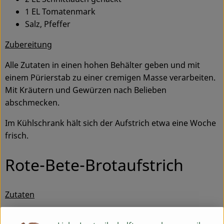
1 EL Tomatenmark
Service
Salz, Pfeffer
Zubereitung
Alle Zutaten in einen hohen Behälter geben und mit
einem Pürierstab zu einer cremigen Masse verarbeiten.
Mit Kräutern und Gewürzen nach Belieben
abschmecken.
Im Kühlschrank hält sich der Aufstrich etwa eine Woche
frisch.
Rote-Bete-Brotaufstrich
Zutaten
1 Knolle Rote Bete (ca. 300 g)