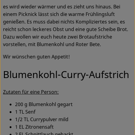
Ökokisten
es wird wieder wärmer und es zieht uns hinaus. Bei
einem Picknick lässt sich die warme Frühlingsluft
Obst & Gemüse
genießen. Es muss dabei nichts Kompliziertes sein, es
reicht schon leckeres Obst und eine gute Scheibe Brot.
Kühltheke
Dazu wollen wir euch heute zwei Brotaufstriche
vorstellen, mit Blumenkohl und Roter Bete.
Backwaren
Wir wünschen guten Appetit!
Haltbares
Blumenkohl-Curry-Aufstrich
Getränke
Drogerie
Zutaten für eine Person:
200 g Blumenkohl gegart
So geht's
1 TL Senf
1/2 TL Currypulver mild
Über uns
1 EL Zitronensaft
Blog & Aktuelles
2 EL Schnittlauch gehackt