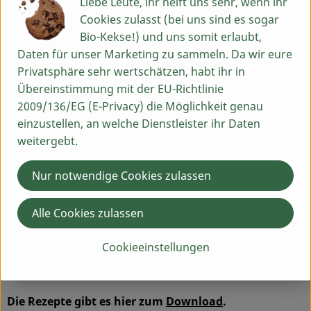
Liebe Leute, ihr helft uns sehr, wenn ihr
1 kleine Zwiebel
Cookies zulasst (bei uns sind es sogar
2 EL Olivenöl
Bio-Kekse!) und uns somit erlaubt,
2 EL Sonnenblumenkerne
Daten für unser Marketing zu sammeln. Da wir eure
1 EL Apfelessig
Privatsphäre sehr wertschätzen, habt ihr in
1 EL Zitronensaft
Übereinstimmung mit der EU-Richtlinie
Salz, Pfeffer
2009/136/EG (E-Privacy) die Möglichkeit genau
Zubereitung
einzustellen, an welche Dienstleister ihr Daten
weitergebt.
Den Backofen auf 175°C Umluft vorheizen. Rote Bete
und Zwiebel schälen, in kleine Stücke schneiden und auf
Nur notwendige Cookies zulassen
ein mit Backpapier ausgelegtes Blech legen. Das
Olivenöl darüber geben. In den Ofen schieben (Mitte)
Alle Cookies zulassen
und 45 Min. backen. Gebackene Zwiebel und Rote Bete
in einen Mixer geben. Sonnenblumenkerne, Apfelessig
Cookieeinstellungen
und Zitronensaft hinzugeben. Mit Salz und Pfeffer
abschmecken. Alles zu einer glatten Masse pürieren.
Die Rezepte gibt es hier zum
Download
.