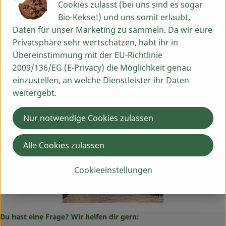
Cookies zulasst (bei uns sind es sogar
Vor dem Zubereiten solltet ihr die angetrockneten Stiele
Bio-Kekse!) und uns somit erlaubt,
knapp abschneiden und die Kohlröschen gründlich
Daten für unser Marketing zu sammeln. Da wir eure
unter fließendem Wasser waschen. Das ist wichtig, um
Privatsphäre sehr wertschätzen, habt ihr in
eventuelle Kohlfliegen abzuwaschen. Im Gegensatz zu
Übereinstimmung mit der EU-Richtlinie
Feldsalat findet sich an den Flower Sprouts aber keine
2009/136/EG (E-Privacy) die Möglichkeit genau
übermäßige Ansammlung von Sand oder Dreck in den
einzustellen, an welche Dienstleister ihr Daten
Blattachseln.
weitergebt.
Nur notwendige Cookies zulassen
Alle Cookies zulassen
Cookieeinstellungen
Du hast eine Frage? Wir helfen dir gern: