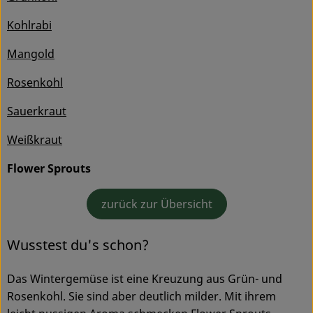
Ökokisten
Kohlrabi
Obst & Gemüse
Mangold
Kühltheke
Rosenkohl
Backwaren
Sauerkraut
Haltbares
Weißkraut
Getränke
Flower Sprouts
Drogerie
zurück zur Übersicht
Wusstest du's schon?
So geht's
Das Wintergemüse ist eine Kreuzung aus Grün- und
Über uns
Rosenkohl. Sie sind aber deutlich milder. Mit ihrem
Blog & Aktuelles