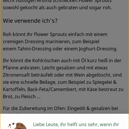
leicht nussigen Aroma schmecken Flower Sprouts
sowohl gekocht als auch gebraten und sogar roh.
Service
Wie verwende ich's?
Roh könnt ihr Flower Sprouts einfach mit einem
cremigen Dressing marinieren, zum Beispiel
einem Tahini-Dressing oder einem Joghurt-Dressing.
Ihr könnt die Kohlröschen auch mit Öl kurz heiß in der
Pfanne anbraten. Leicht gesalzen und mit etwas
Zitronensaft beträufelt oder mit Wein abgelöscht, sind
sie eine schnelle Beilage, zum Beispiel zu Spiegelei &
Kartoffeln, Back-Feta/Camembert, mit Käse bestreut zu
Brot, zu Fleisch …
Für die Zubereitung im Ofen: Eingeölt & gesalzen bei
180°C für ca. 10-15 Minuten backen oder mit Käse
überbacken.
Liebe Leute, ihr helft uns sehr, wenn ihr