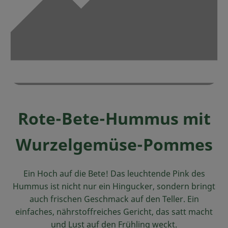
Ökokisten
Obst & Gemüse
Kühltheke
Backwaren
Haltbares
Rote-Bete-Hummus mit
Getränke
Wurzelgemüse-Pommes
Drogerie
Ein Hoch auf die Bete! Das leuchtende Pink des
So geht's
Hummus ist nicht nur ein Hingucker, sondern bringt
auch frischen Geschmack auf den Teller. Ein
Über uns
einfaches, nährstoffreiches Gericht, das satt macht
und Lust auf den Frühling weckt.
Blog & Aktuelles