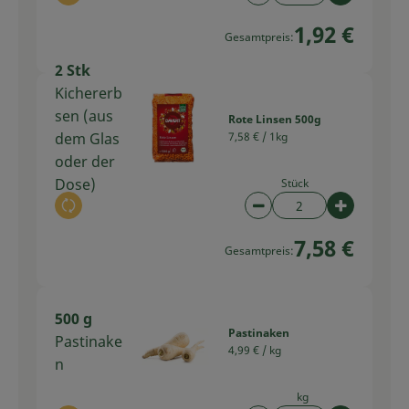
1,92 €
Gesamtpreis:
2 Stk
Kichererb
sen (aus
Rote Linsen 500g
dem Glas
7,58 € /
1kg
oder der
Dose)
Stück
Auswahl ändern
Artikelanzahl verring
Artikelan
7,58 €
Gesamtpreis:
500 g
Pastinaken
Pastinake
4,99 € /
kg
n
kg