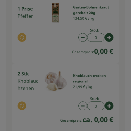
Garten-Bohnenkraut
1 Prise
gerebelt 20g
Pfeffer
134,50 € /
kg
Stück
Auswahl ändern
Artikelanzahl verring
Artikelan
0,00 €
Gesamtpreis:
2 Stk
Knoblauch trocken
Knoblauc
regional
21,99 € /
kg
hzehen
Stück
Auswahl ändern
Artikelanzahl verring
Artikelan
ca. 0,00 €
Gesamtpreis: