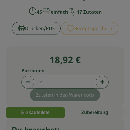
Service
45
einfach
17 Zutaten
Zubreitungszeit:
Schwierigkeit:
Drucken​/​PDF
Rezept speichern
18,92 €
Portionen
Portionen verringern (aktuell 4 Portionen aus
Portionen er
Zutaten in den Warenkorb
Einkaufsliste
Zubereitung
Du brauchst: