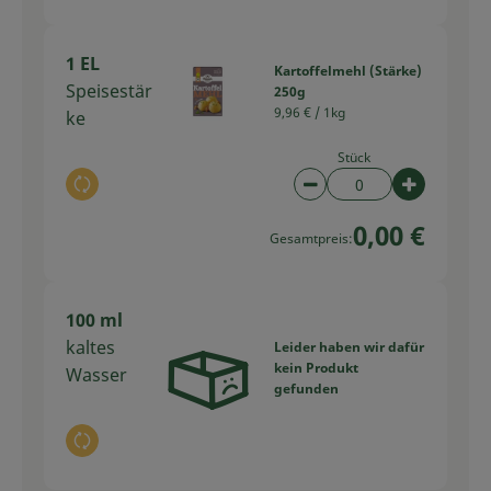
1 EL
Kartoffelmehl (Stärke)
Speisestär
250g
9,96 € /
1kg
ke
Stück
Auswahl ändern
Artikelanzahl verring
Artikelan
0,00 €
Gesamtpreis:
100 ml
kaltes
Leider haben wir dafür
kein Produkt
Wasser
gefunden
Auswahl ändern