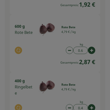
1,92 €
Gesamtpreis:
600 g
Rote Bete
Rote Bete
4,79 € /
kg
kg
Auswahl ändern
Artikelanzahl verring
Artikelan
2,87 €
Gesamtpreis:
400 g
Rote Bete
Ringelbet
4,79 € /
kg
e
kg
Auswahl ändern
Artikelanzahl verring
Artikelan