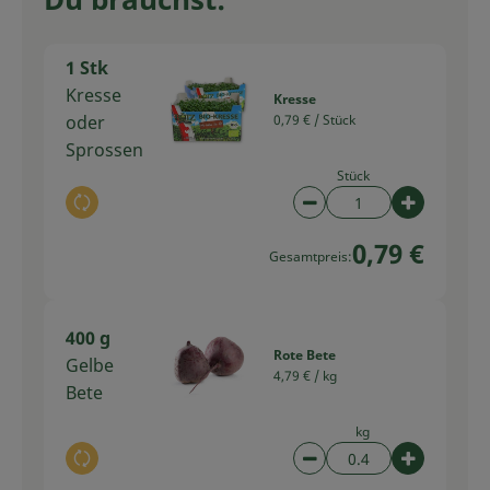
1 Stk
Kresse
Kresse
oder
0,79 € /
Stück
Sprossen
Stück
Auswahl ändern
Artikelanzahl verring
Artikelan
0,79 €
Gesamtpreis:
400 g
Rote Bete
Gelbe
4,79 € /
kg
Bete
kg
Auswahl ändern
Artikelanzahl verring
Artikelan