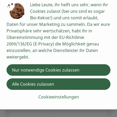
Liebe Leute, ihr helft uns sehr, wenn ihr
1,35 €
Gesamtpreis:
Cookies zulasst (bei uns sind es sogar
Bio-Kekse!) und uns somit erlaubt,
Daten für unser Marketing zu sammeln. Da wir eure
Privatsphäre sehr wertschätzen, habt ihr in
Du hast sicher:
Übereinstimmung mit der EU-Richtlinie
2009/136/EG (E-Privacy) die Möglichkeit genau
einzustellen, an welche Dienstleister ihr Daten
2 EL
weitergebt.
Olivenöl nativ extra 1L
Brat- und
14,49 € /
l
Backöl
Nur notwendige Cookies zulassen
Stück
Alle Cookies zulassen
Auswahl ändern
Artikelanzahl verring
Artikelan
0,00 €
Cookieeinstellungen
Gesamtpreis: