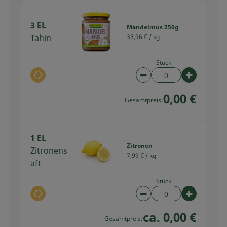
3 EL
Mandelmus 250g
Tahin
35,96 € /
kg
Stück
Auswahl ändern
Artikelanzahl verring
Artikelan
0,00 €
Gesamtpreis:
1 EL
Zitronen
Zitronens
7,99 € /
kg
aft
Stück
Auswahl ändern
Artikelanzahl verring
Artikelan
ca. 0,00 €
Gesamtpreis: