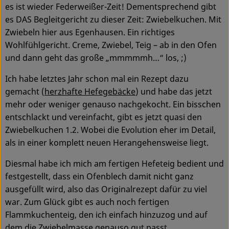
es ist wieder Federweißer-Zeit! Dementsprechend gibt
Ökokisten
es DAS Begleitgericht zu dieser Zeit: Zwiebelkuchen. Mit
Obst & Gemüse
Zwiebeln hier aus Egenhausen. Ein richtiges
Wohlfühlgericht. Creme, Zwiebel, Teig – ab in den Ofen
Kühltheke
und dann geht das große „mmmmmh…“ los, ;)
Backwaren
Ich habe letztes Jahr schon mal ein Rezept dazu
gemacht (
herzhafte Hefegebäcke
) und habe das jetzt
Haltbares
mehr oder weniger genauso nachgekocht. Ein bisschen
entschlackt und vereinfacht, gibt es jetzt quasi den
Getränke
Zwiebelkuchen 1.2. Wobei die Evolution eher im Detail,
als in einer komplett neuen Herangehensweise liegt.
Drogerie
Diesmal habe ich mich am fertigen Hefeteig bedient und
festgestellt, dass ein Ofenblech damit nicht ganz
So geht's
ausgefüllt wird, also das Originalrezept dafür zu viel
war. Zum Glück gibt es auch noch fertigen
Über uns
Flammkuchenteig, den ich einfach hinzuzog und auf
Blog & Aktuelles
dem die Zwiebelmasse genauso gut passt.