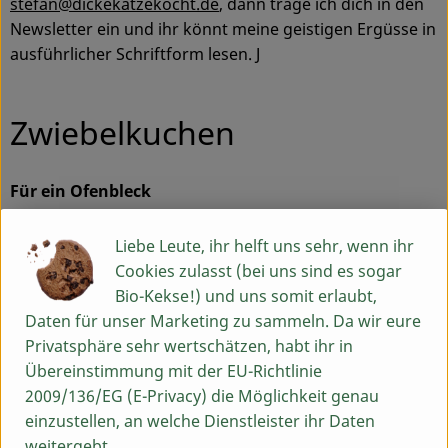
stefan@dickekatzekocht.de
, dann trage ich dich in den
Newsletter ein und ihr könnt meine geistigen Ergüsse in
ausführlicher Schriftform lesen. J
Zwiebelkuchen
Für ein Ofenbleck
3 große Zwiebeln (etwa 1 kg)
Liebe Leute, ihr helft uns sehr, wenn ihr
3 Knoblauchzehen
Cookies zulasst (bei uns sind es sogar
1 Becher Sahne
Bio-Kekse!) und uns somit erlaubt,
150 g Creme fraiche
Daten für unser Marketing zu sammeln. Da wir eure
175 g Frischkäse
Privatsphäre sehr wertschätzen, habt ihr in
2 Eier
Übereinstimmung mit der EU-Richtlinie
1 Packung geriebener Käse (150 g)
2009/136/EG (E-Privacy) die Möglichkeit genau
Salz, Pfeffer, Muskatnuss
einzustellen, an welche Dienstleister ihr Daten
Etwas Öl zum Anbraten
weitergebt.