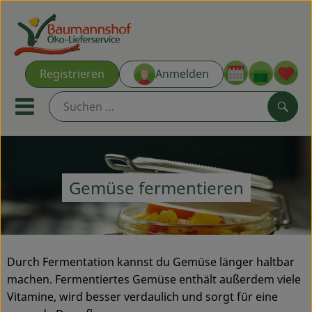
Warenk
Registrieren
Anmelden
Link
Mobiles Menu öffnen oder s
Such
Ökokisten
Gemüse fermentieren
Kochkisten
NEU & ANGEBOT
Durch Fermentation kannst du Gemüse länger haltbar
THEMENWELTEN
machen. Fermentiertes Gemüse enthält außerdem viele
AUS DER REGION
Vitamine, wird besser verdaulich und sorgt für eine