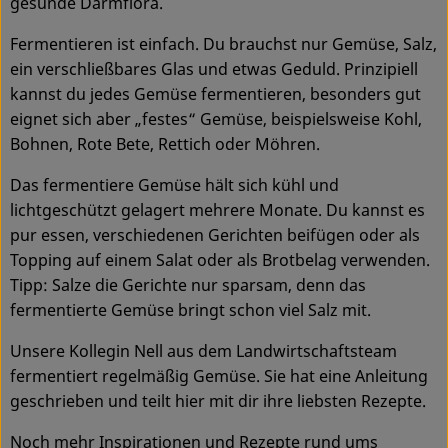
gesunde Darmflora.
Ökokisten
Fermentieren ist einfach. Du brauchst nur Gemüse, Salz,
Obst & Gemüse
ein verschließbares Glas und etwas Geduld. Prinzipiell
kannst du jedes Gemüse fermentieren, besonders gut
Kühltheke
eignet sich aber „festes“ Gemüse, beispielsweise Kohl,
Bohnen, Rote Bete, Rettich oder Möhren.
Backwaren
Das fermentiere Gemüse hält sich kühl und
Haltbares
lichtgeschützt gelagert mehrere Monate. Du kannst es
pur essen, verschiedenen Gerichten beifügen oder als
Getränke
Topping auf einem Salat oder als Brotbelag verwenden.
Drogerie
Tipp: Salze die Gerichte nur sparsam, denn das
fermentierte Gemüse bringt schon viel Salz mit.
Unsere Kollegin Nell aus dem Landwirtschaftsteam
So geht's
fermentiert regelmäßig Gemüse. Sie hat eine Anleitung
Über uns
geschrieben und teilt hier mit dir ihre liebsten Rezepte.
Noch mehr Inspirationen und Rezepte rund ums
Blog & Aktuelles