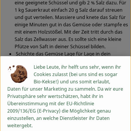
eine geeignete Schüssel und gib 2 % Salz dazu. Für
1 kg Sauerkraut einfach 20 g Salz darauf streuen
und gut verteilen. Massiere und knete das Salz für
einige Minuten gut in das Gemüse oder stampfe es
mit einem Holzstößel. Mit der Zeit tritt durch das
Salz das Zellwasser aus. Es sollte sich eine kleine
Pfütze von Saft in deiner Schüssel bilden.
Schichte das Gemüse Lage für Lage in dein
Gärgefäß und drücke dabei jede Schicht
Liebe Leute, ihr helft uns sehr, wenn ihr
zusammen. Wichtig ist, dass keine Luftbläschen im
Cookies zulasst (bei uns sind es sogar
Glas bleiben und der Zellsaft beginnt über das
Bio-Kekse!) und uns somit erlaubt,
Kraut, bzw. Gemüse zu steigen. Als oberstes
Daten für unser Marketing zu sammeln. Da wir eure
kannst du das Kraut mit einem der äußeren
Privatsphäre sehr wertschätzen, habt ihr in
Kohlblätter abdecken. So schwimmen keine
Übereinstimmung mit der EU-Richtlinie
kleinen Stückchen nach oben.
2009/136/EG (E-Privacy) die Möglichkeit genau
Im nächsten Schritt beschwere dein Ferment mit
einzustellen, an welche Dienstleister ihr Daten
Gewicht. Das Gemüse sollte komplett vom eigenen
weitergebt.
Saft bedeckt sein. Dieser Punkt ist besonders